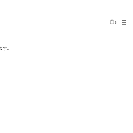
0
LOCATION
JAPAN/JPY ¥
UNITED STATES/USD $
ます。
SOUTH KOREA/KRW ₩
CHINA（MAIN LAND）/CNY ¥
HONG KONG/HKD ￠
TAIWAN/TWD NT$