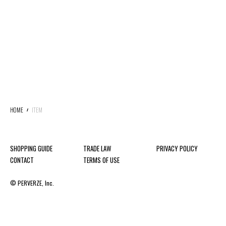
HOME
ITEM
SHOPPING GUIDE
TRADE LAW
PRIVACY POLICY
CONTACT
TERMS OF USE
© PERVERZE, Inc.