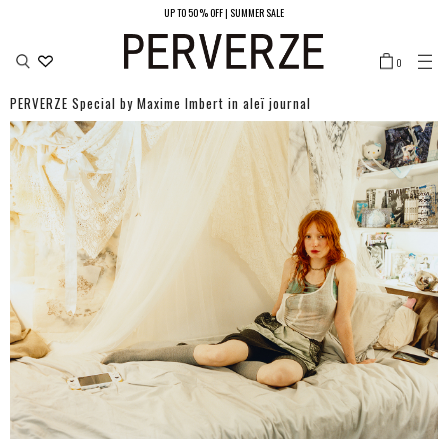
UP TO 50% OFF | SUMMER SALE
LOCATION
0
JAPAN/JPY ¥
UNITED STATES/USD $
SOUTH KOREA/KRW ₩
PERVERZE Special by Maxime Imbert in aleï journal
CHINA（MAIN LAND）/CNY ¥
HONG KONG/HKD ￠
TAIWAN/TWD NT$