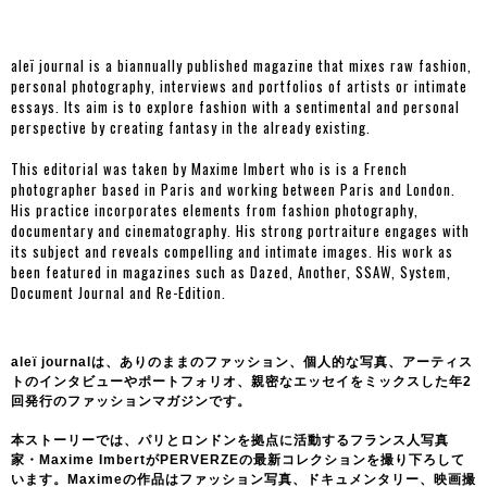
aleï journal is a biannually published magazine that mixes raw fashion,
personal photography, interviews and portfolios of artists or intimate
essays. Its aim is to explore fashion with a sentimental and personal
perspective by creating fantasy in the already existing.
This editorial was taken by Maxime Imbert who is is a French
photographer based in Paris and working between Paris and London.
His practice incorporates elements from fashion photography,
documentary and cinematography. His strong portraiture engages with
its subject and reveals compelling and intimate images. His work as
been featured in magazines such as Dazed, Another, SSAW, System,
Document Journal and Re-Edition.
aleï journalは、ありのままのファッション、個人的な写真、アーティス
トのインタビューやポートフォリオ、親密なエッセイをミックスした年2
回発行のファッションマガジンです。
本ストーリーでは、パリとロンドンを拠点に活動するフランス人写真
家・Maxime ImbertがPERVERZEの最新コレクションを撮り下ろして
います。Maximeの作品はファッション写真、ドキュメンタリー、映画撮