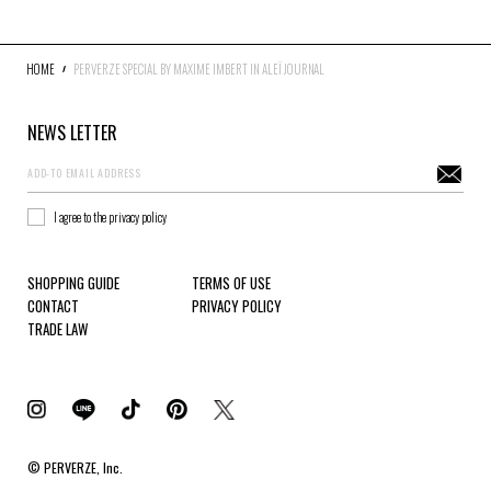
HOME
PERVERZE SPECIAL BY MAXIME IMBERT IN ALEÏ JOURNAL
NEWS LETTER
I agree to the privacy policy
SHOPPING GUIDE
TERMS OF USE
CONTACT
PRIVACY POLICY
TRADE LAW
© PERVERZE, Inc.