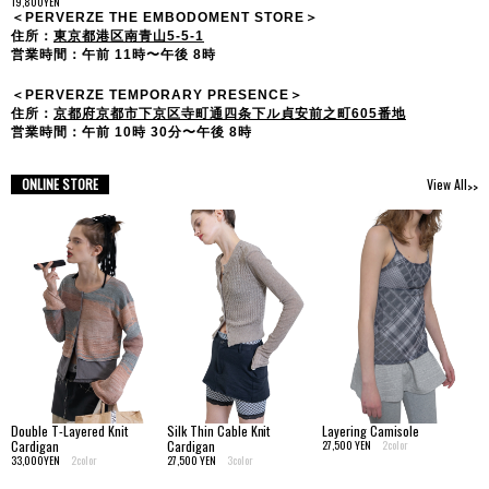
19,800YEN
＜PERVERZE THE EMBODOMENT STORE＞
住所：
東京都港区南青山5-5-1
営業時間：午前 11時〜午後 8時
＜PERVERZE TEMPORARY PRESENCE＞
住所：
京都府京都市下京区寺町通四条下ル貞安前之町605番地
営業時間：午前 10時 30分〜午後 8時
ONLINE STORE
View All
Double T-Layered Knit
Silk Thin Cable Knit
Layering Camisole
Cardigan
Cardigan
27,500 YEN
2color
33,000YEN
2color
27,500 YEN
3color