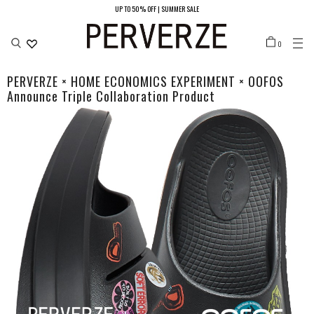
UP TO 50% OFF | SUMMER SALE
LOCATION
0
JAPAN/JPY ¥
UNITED STATES/USD $
SOUTH KOREA/KRW ₩
CHINA（MAIN LAND）/CNY ¥
HONG KONG/HKD ￠
TAIWAN/TWD NT$
PERVERZE × HOME ECONOMICS EXPERIMENT × OOFOS
Announce Triple Collaboration Product