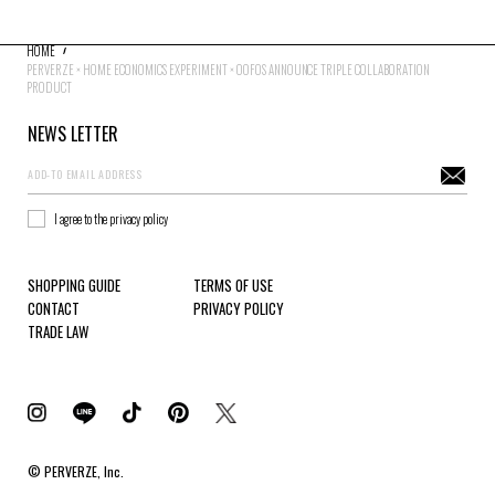
HOME
PERVERZE × HOME ECONOMICS EXPERIMENT × OOFOS ANNOUNCE TRIPLE COLLABORATION
PRODUCT
NEWS LETTER
I agree to the privacy policy
SHOPPING GUIDE
TERMS OF USE
CONTACT
PRIVACY POLICY
TRADE LAW
© PERVERZE, Inc.