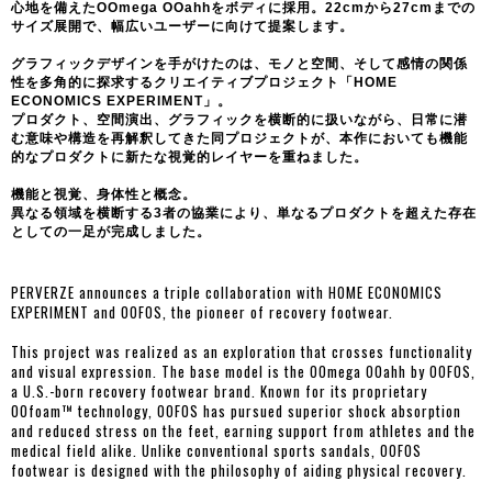
心地を備えたOOmega OOahhをボディに採用。22cmから27cmまでの
サイズ展開で、幅広いユーザーに向けて提案します。
グラフィックデザインを手がけたのは、モノと空間、そして感情の関係
性を多角的に探求するクリエイティブプロジェクト「HOME
ECONOMICS EXPERIMENT」。
プロダクト、空間演出、グラフィックを横断的に扱いながら、日常に潜
む意味や構造を再解釈してきた同プロジェクトが、本作においても機能
的なプロダクトに新たな視覚的レイヤーを重ねました。
機能と視覚、身体性と概念。
異なる領域を横断する3者の協業により、単なるプロダクトを超えた存在
としての一足が完成しました。
PERVERZE announces a triple collaboration with HOME ECONOMICS
EXPERIMENT and OOFOS, the pioneer of recovery footwear.
This project was realized as an exploration that crosses functionality
and visual expression. The base model is the OOmega OOahh by OOFOS,
a U.S.-born recovery footwear brand. Known for its proprietary
OOfoam™ technology, OOFOS has pursued superior shock absorption
and reduced stress on the feet, earning support from athletes and the
medical field alike. Unlike conventional sports sandals, OOFOS
footwear is designed with the philosophy of aiding physical recovery.