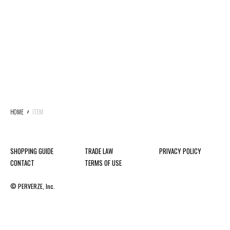
HOME
ITEM
SHOPPING GUIDE
TRADE LAW
PRIVACY POLICY
CONTACT
TERMS OF USE
© PERVERZE, Inc.