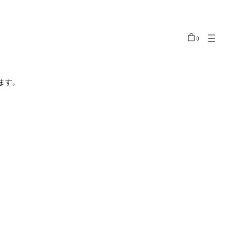
0
LOCATION
JAPAN/JPY ¥
UNITED STATES/USD $
ます。
SOUTH KOREA/KRW ₩
CHINA（MAIN LAND）/CNY ¥
HONG KONG/HKD ￠
TAIWAN/TWD NT$